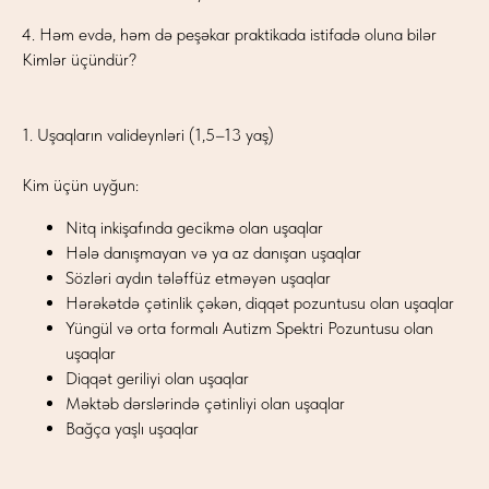
4. Həm evdə, həm də peşəkar praktikada istifadə oluna bilər
Kimlər üçündür?
1. Uşaqların valideynləri (1,5–13 yaş)
Kim üçün uyğun:
Nitq inkişafında gecikmə olan uşaqlar
Hələ danışmayan və ya az danışan uşaqlar
Sözləri aydın tələffüz etməyən uşaqlar
Hərəkətdə çətinlik çəkən, diqqət pozuntusu olan uşaqlar
Yüngül və orta formalı Autizm Spektri Pozuntusu olan
uşaqlar
Diqqət geriliyi olan uşaqlar
Məktəb dərslərində çətinliyi olan uşaqlar
Bağça yaşlı uşaqlar