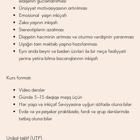
əlaqənin gücləndirilməsi
Ünsiyyət motivasiyasının artırılması
Emosional yaşın inkiçafı
Zəka yaşının inkişafı
Stereotiplərin azalması
Diqqətin həcminin artması və oturma vərdişinin yaranması
Uşağın tam məktəb yaşına hazırlanması
Eyni anda beyni və bədən üzvləri ilə bir neçə fəaliyyəti
yerinə yetirə bilmə bacarıqlarının inkişafı
Kurs formatı
Video dərslər
Gündə 5–15 dəqiqə məşq üçün
Hər yaşa və inkiçaf Səviyyəsinə uyğun istifadə oluna bilər
Evdə və ya peşəkar praktikada, fərdi və qrup dərslərində
tətbiq oluna bilər
Unikal təklif (UŢP)