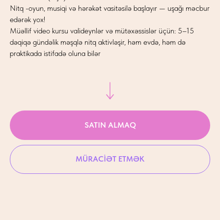
Nitq -oyun, musiqi və hərəkət vasitəsilə başlayır — uşağı məcbur
edərək yox!
Müəllif video kursu valideynlər və mütəxəssislər üçün: 5–15
dəqiqə gündəlik məşqlə nitq aktivləşir, həm evdə, həm də
praktikada istifadə oluna bilər
SATIN ALMAQ
MÜRACİƏT ETMƏK