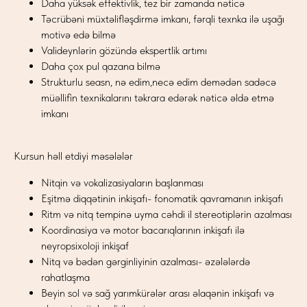
Daha yüksək effektivlik, tez bir zamanda nəticə
Təcrübəni müxtəlifləşdirmə imkanı, fərqli texnka ilə uşağı
motivə edə bilmə
Valideynlərin gözündə ekspertlik artımı
Daha çox pul qazana bilmə
Strukturlu seasn, nə edim,necə edim demədən sadəcə
müəllifin texnikalarını təkrara edərək nəticə əldə etmə
imkanı
Kursun həll etdiyi məsələlər
Nitqin və vokalizasiyaların başlanması
Eşitmə diqqətinin inkişafı- fonomatik qavramanın inkişafı
Ritm və nitq tempinə uyma cəhdi il stereotiplərin azalması
Koordinasiya və motor bacarıqlarının inkişafı ilə
neyropsixoloji inkişaf
Nitq və bədən gərginliyinin azalması- əzələlərdə
rahatlaşma
Beyin sol və sağ yarımkürələr arası əlaqənin inkişafı və