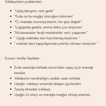
Valideynlərin problemləri:
“Uşaq danışmır, vaxt gedir”
“Evdə nə ilə məşğul olacağımı bilmirəm”
“O, masada oturmaq istəmir, hər şeyi dağıdır”
“Logopedə gedirik, amma daha çox istəyirəm”
“Mütəxəssislər fərqli məsləhətlər verir, çaşqınam”
“ Uşağı məktəbə tam hazırlamaq istəyirəm “
“ məktəb dərs tapşırılqarında çətinliyi olmasın istəyirəm “
Kursun verdiyi faydalar:
Evdə asanlıqla istifadə oluna bilən uşaq üçün maraqlı
texnika
Valideynin narahatlığını azaldır, asan istifadə
Uşaqla valideyn arasında əlaqəni gücləndirir
Təzyiq olmadan irəliləyiş
Uşağın öz istəyi və maraqla məşğul olmaq istəməsi