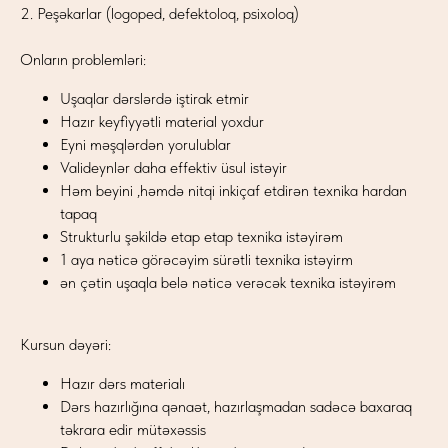
2. Peşəkarlar (logoped, defektoloq, psixoloq)
Onların problemləri:
Uşaqlar dərslərdə iştirak etmir
Hazır keyfiyyətli material yoxdur
Eyni məşqlərdən yorulublar
Valideynlər daha effektiv üsul istəyir
Həm beyini ,həmdə nitqi inkiçaf etdirən texnika hardan
tapaq
Strukturlu şəkildə etap etap texnika istəyirəm
1 aya nəticə görəcəyim sürətli texnika istəyirm
ən çətin uşaqla belə nəticə verəcək texnika istəyirəm
Kursun dəyəri:
Hazır dərs materialı
Dərs hazırlığına qənaət, hazırlaşmadan sadəcə baxaraq
təkrara edir mütəxəssis