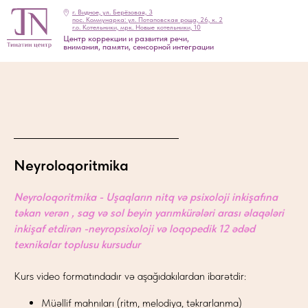
г. Видное, ул. Берёзовая, 3
пос. Коммунарка: ул. Потаповская роща, 26, к. 2
г.о. Котельники, мрк. Новые котельники, 10
Центр коррекции и развития речи,
внимания, памяти, сенсорной интеграции
Neyroloqoritmika
Neyroloqoritmika - Uşaqların nitq və psixoloji inkişafına
təkan verən , sag və sol beyin yarımkürələri arası əlaqələri
inkişaf etdirən -neyropsixoloji və loqopedik 12 ədəd
texnikalar toplusu kursudur
Kurs video formatındadır və aşağıdakılardan ibarətdir:
Müəllif mahnıları (ritm, melodiya, təkrarlanma)