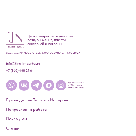
Центр коррекции и развития
речи, внимания, памяти,
сенсорной интеграции
Лицензия
№
Л035-01255-50/01092989 от 14.03.2024
info@tinatin-center.ru
+7 (968) 488-27-64
*
запрещённая
в РФ соцсеть
компании Meta
Руководитель Тинатин Насирова
Направления работы
Почему мы
Статьи