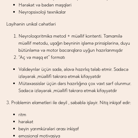
Hərəkət və bədən məşqləri
Neyropsixoloji texnikalar
Layihənin unikal cəhətləri
Neyroloqoritmika metod + müəllif kontenti. Tamamilə
müəllif metodu, uşağın beyninin işləmə prinsiplərinə, duyu
bütünləmə və motor bacarıqlara uyğun hazırlanmışdır
“Aç və məşq et” formatı
Valideynlər üçün sadə, əlavə hazırlıq tələb etmir. Sadəcə
izləyərək ,müəllifi təkrara etmək kifayyətdir
Mütəxəssislər üçün dərs hazırlığına çox vaxt sərf olunmur.
Sadəcə izləyərək ,müəllifi təkrara etmək kifayyətdir
3. Problemin elametleri ile deyil , səbəblə işləyir. Nitq inkişaf edir:
ritm
hərəkət
beyin yarımkürələri arası inkişaf
emosional motivasiya