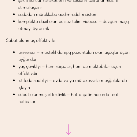
şəkilli kartlar hərəkətlərin və səslərin təkrarlanmasını
stimullaşdırır
sadədən mürəkkəbə addım-addım sistem
komplektə daxil olan pulsuz təlim videosu – düzgün məşq
etməyi öyrənirik
Sübut olunmuş effektivlik:
universal – müxtəlif danışıq pozuntuları olan uşaqlar üçün
uyğundur
yaş çevikliyi – həm körpələr, həm də məktəblilər üçün
effektivdir
istifadə sadəliyi – evdə və ya mütəxəssislə məşğələlərdə
işləyin
sübut olunmuş effektivlik – hətta çətin hallarda real
nəticələr