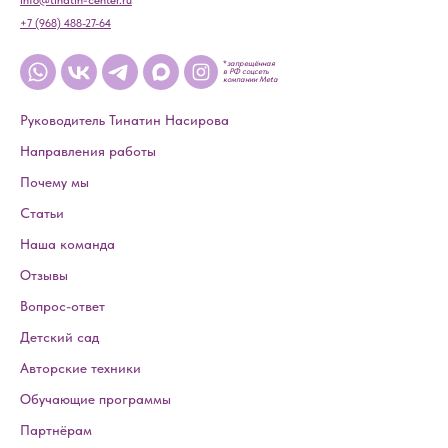
info@tinatin-center.ru
+7 (968) 488-27-64
*
запрещённая
в РФ соцсеть
компании Meta
Руководитель Тинатин Насирова
Направления работы
Почему мы
Статьи
Наша команда
Отзывы
Вопрос-ответ
Детский сад
Авторские техники
Обучающие программы
Партнёрам