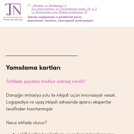
г. Видное, ул. Берёзовая, 3
пос. Коммунарка: ул. Потаповская роща, 26, к. 2
г.о. Котельники, мрк. Новые котельники, 10
Центр коррекции и развития речи,
внимания, памяти, сенсорной интеграции
Yamsılama kartları
İstifadə qaydası hədiyə olaraq verilir!
Danışığın imitasiya yolu ilə inkişafı üçün innovasiyalı vəsait.
Logopediya və uşaq inkişafı sahəsində aparıcı ekspertlər
tərəfindən hazırlanmışdır
Necə istifadə olunur?